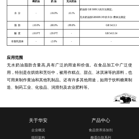
无水奶油脂肪含量通常能达到
99%
以上
,
带有浓郁的乳香味，在烘焙和烹饪中
和保湿效果，为食品带来独特的风味。并由于其不含水分，在高温下不易产
用于高温烹饪。另外，由于其固态特性，使无水奶油在保存和运输过程中相
外界环境的影响，保质期较长，更易于储存。
理化指标：
指
标
项
目
检 验
稀奶油
奶 油
无水奶油
奶油按
GB 5009.3
的方法测
水
分
-
≤
16.0%
≤
0.1%
无水奶油按
GB5009.3
中的卡
脂
肪
≥
10.0%
≥
80.0%
≥
99.8%
GB 5
酸
度
≤
10.0
°
T
≤
20.0
°
T
-
GB 5
非脂乳固体
-
≤
2.0%
-