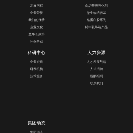
应用范围
无水奶油脂肪含量高,具有广泛的用途和价值。在食品加
用，特别是在烘焙和烹饪中，被用作糕点、甜点、冰淇淋
可用来制作黄油和其他乳制品。还有许多其他用途，如用
造、制药工业、化妆品、润滑剂及农业肥料等。
关于华安
产品中心
企业概况
食品营养添加
组织架构
酪蛋白肽系列
发展历程
食品营养强化
企业荣誉
微生物培养基
我们的优势
酪蛋白胶系列